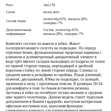
Рост
164-170
Сезон
весна-лето
полиэстер-65%, вискоза-28%,
Состав ткани
спандекс-7%
Дополнительная
Состав: полиэстер-65%,
информация
вискоза-28%, спандекс-7%
Комплект состоит из жакета и юбки. Жакет
полуприлегающего силуэта на подкладке. По переду
отрезные бочки, функциональные прорезные карманы с
клапаном и асимметричный декоративный элемент в
виде трёх мягких складок выходящих из подреза по талии
по правой стороне переда, переходящий в двойной
воротник-стойку по левой стороне переда. Спинка со
средним швом и рельефами из проймы. Рукав длинный,
втачной, двухшовный. Юбка на подкладке, со шлицей,
зауженная к низу, с притачным поясом. В размерах 50-54
для комфорта в пояс по бокам вставлена резинка.
Застежка в юбке на потайную тесьму-молнию в среднем
шве заднего полотнища. Данная модель станет чудесным
дополнением в Вашем гардеробе, выступая интересным
офисным костюмом или, выполняя функцию
сдержанного варианта для торжественных мероприятий.