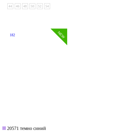
44
46
48
50
52
54
182
20571 темно синий