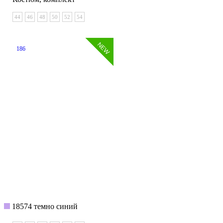
44
46
48
50
52
54
186
18574 темно синий