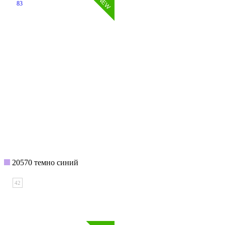
83
20570 темно синий
42