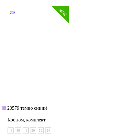
263
20579 темно синий
Костюм, комплект
44
46
48
50
52
54