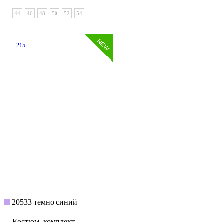
44
46
48
50
52
54
215
20533 темно синий
Костюм, комплект