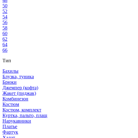
48
50
52
54
56
58
60
62
64
66
Тип
Бахилы
Блузка, туника
Брюки
Джемпер (кофта)
Жакет (пиджак)
Комбинезон
Костюм
Костюм, комплект
Куртка, пальто, плащ
Нарукавники
Платье
Фартук
Халат