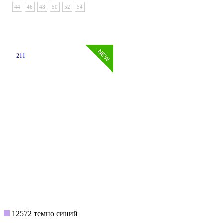
44
46
48
50
52
54
211
12572 темно синий