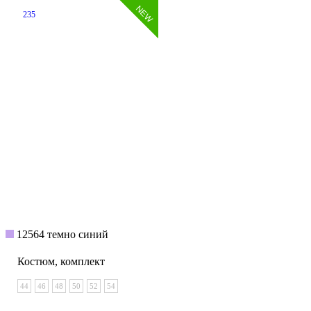
235
12564 темно синий
Костюм, комплект
44
46
48
50
52
54