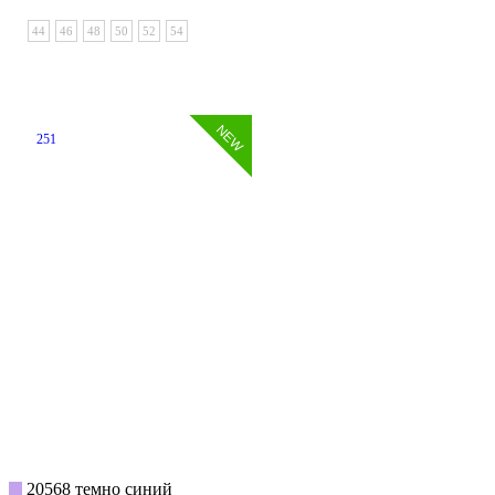
44
46
48
50
52
54
251
20568 темно синий