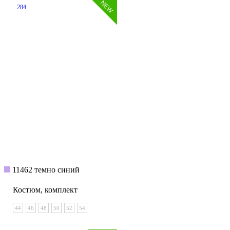
284
11462 темно синий
Костюм, комплект
44
46
48
50
52
54