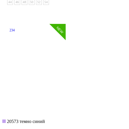
44
46
48
50
52
54
234
20573 темно синий