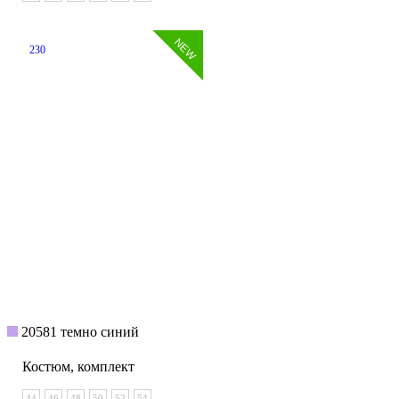
230
20581 темно синий
Костюм, комплект
44
46
48
50
52
54