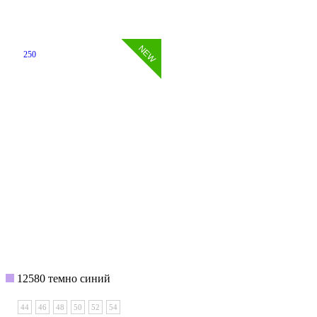
250
12580 темно синий
44
46
48
50
52
54