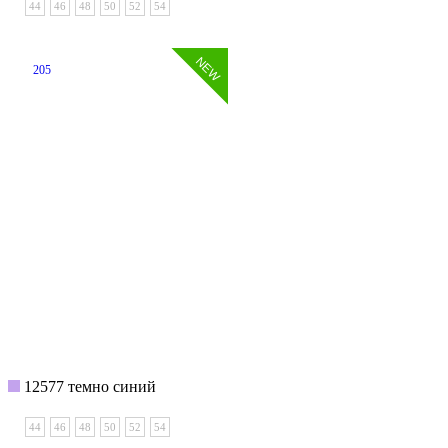
44
46
48
50
52
54
205
12577 темно синий
44
46
48
50
52
54