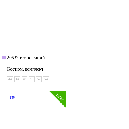
20533 темно синий
Костюм, комплект
44
46
48
50
52
54
186