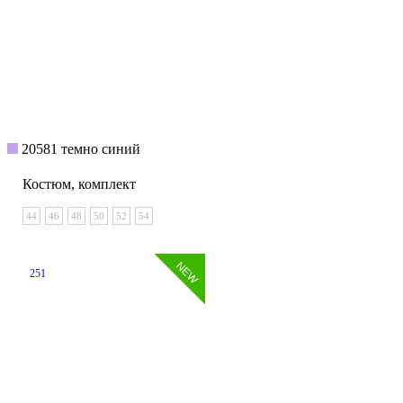
20581 темно синий
Костюм, комплект
44
46
48
50
52
54
251