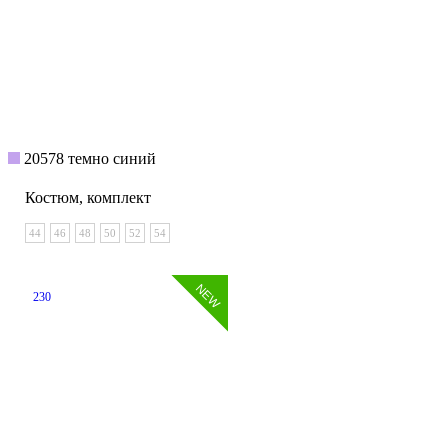
20578 темно синий
Костюм, комплект
44
46
48
50
52
54
230