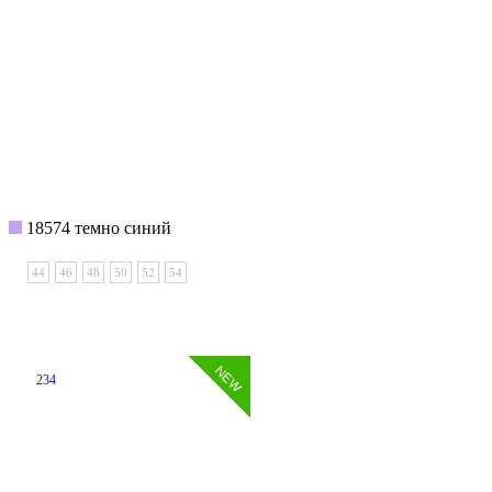
18574 темно синий
44
46
48
50
52
54
234