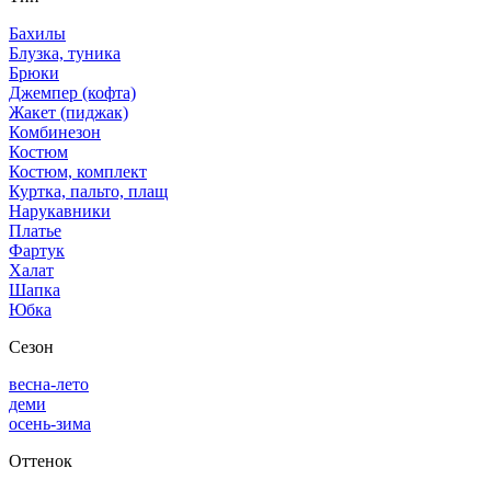
Бахилы
Блузка, туника
Брюки
Джемпер (кофта)
Жакет (пиджак)
Комбинезон
Костюм
Костюм, комплект
Куртка, пальто, плащ
Нарукавники
Платье
Фартук
Халат
Шапка
Юбка
Сезон
весна-лето
деми
осень-зима
Оттенок