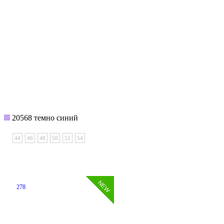
20568 темно синий
44
46
48
50
52
54
278