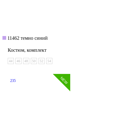
11462 темно синий
Костюм, комплект
44
46
48
50
52
54
235