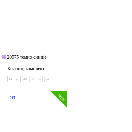
20575 темно синий
Костюм, комплект
44
46
48
50
52
54
215