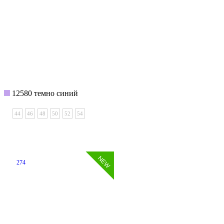
12580 темно синий
44
46
48
50
52
54
274