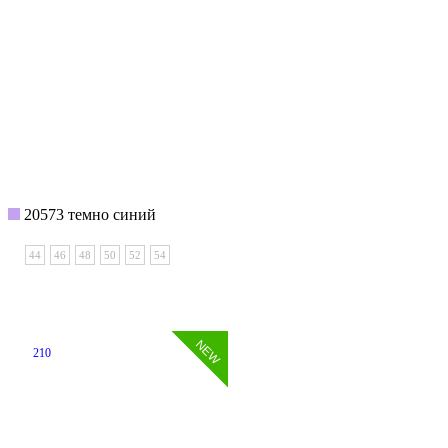
20573 темно синий
44
46
48
50
52
54
210