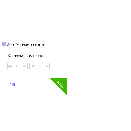
20579 темно синий
Костюм, комплект
44
46
48
50
52
54
249