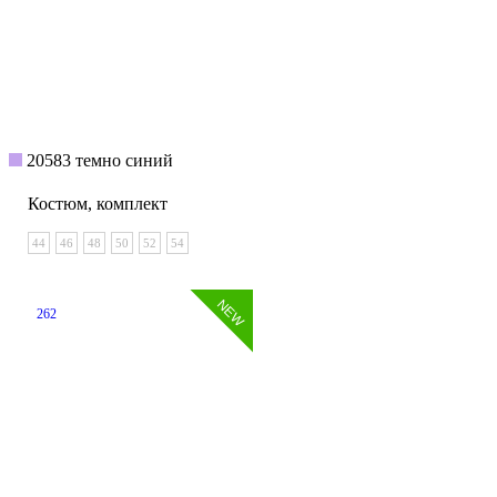
20583 темно синий
Костюм, комплект
44
46
48
50
52
54
262