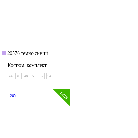
20576 темно синий
Костюм, комплект
44
46
48
50
52
54
205