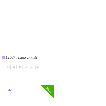
12567 темно синий
44
46
48
50
52
54
263