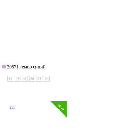
20571 темно синий
44
46
48
50
52
54
251