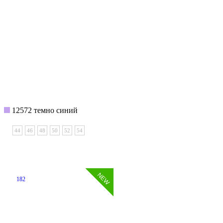
12572 темно синий
44
46
48
50
52
54
182